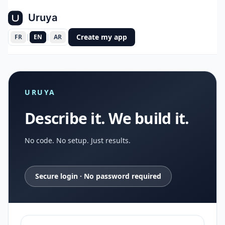
Create my app
FR
|
EN
|
AR
URUYA
Describe it. We build it.
No code. No setup. Just results.
Secure login · No password required